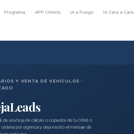
Programa
APP Criterio
IA a Fuego
IA Cara a Cara
RIOS Y VENTA DE VEHÍCULOS ·
ZADO
jaLeads
il, de una hoja de cálculo o copiados de tu CRM) o
los ordena por urgencia y deja escrito el mensaje de
 para cada uno.