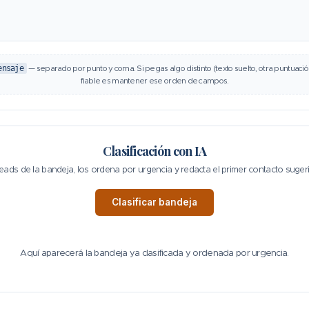
ensaje
— separado por punto y coma. Si pegas algo distinto (texto suelto, otra puntuación
fiable es mantener ese orden de campos.
Clasificación con IA
leads de la bandeja, los ordena por urgencia y redacta el primer contacto suge
Clasificar bandeja
Aquí aparecerá la bandeja ya clasificada y ordenada por urgencia.