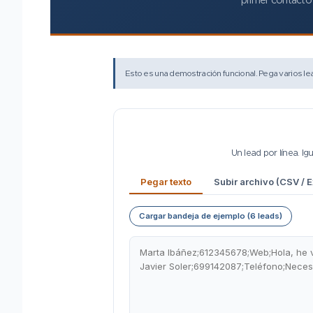
Esto es una demostración funcional. Pega varios lea
Un lead por línea. Ig
Pegar texto
Subir archivo (CSV / E
Cargar bandeja de ejemplo (6 leads)